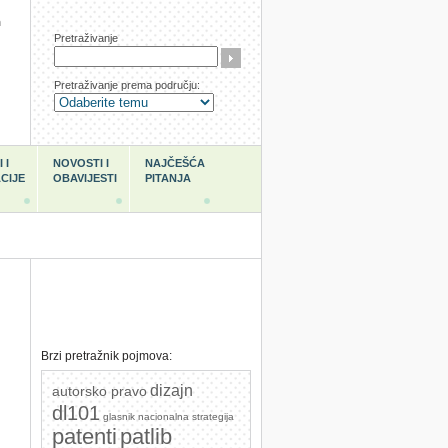
h
Pretraživanje
Pretraživanje prema području:
 I
NOVOSTI I
NAJČEŠĆA
CIJE
OBAVIJESTI
PITANJA
Brzi pretražnik pojmova:
dizajn
autorsko pravo
dl101
glasnik
nacionalna strategija
patenti
patlib