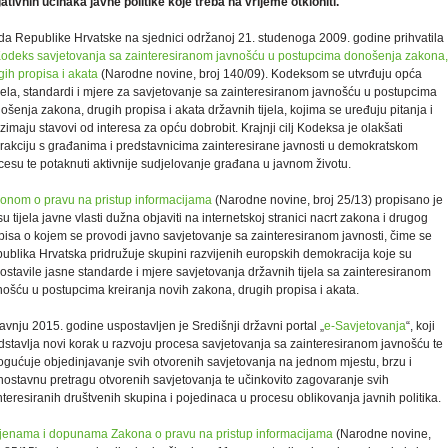
ativnih učinaka javne politike koje treba na vrijeme otkloniti.
da Republike Hrvatske na sjednici održanoj 21. studenoga 2009. godine prihvatila
odeks savjetovanja sa zainteresiranom javnošću u postupcima donošenja zakona,
gih propisa i akata
(Narodne novine, broj 140/09). Kodeksom se utvrđuju opća
ela, standardi i mjere za savjetovanje sa zainteresiranom javnošću u postupcima
ošenja zakona, drugih propisa i akata državnih tijela, kojima se uređuju pitanja i
zimaju stavovi od interesa za opću dobrobit. Krajnji cilj Kodeksa je olakšati
erakciju s građanima i predstavnicima zainteresirane javnosti u demokratskom
cesu te potaknuti aktivnije sudjelovanje građana u javnom životu.
onom o pravu na pristup informacijama
(Narodne novine, broj 25/13) propisano je
su tijela javne vlasti dužna objaviti na internetskoj stranici nacrt zakona i drugog
pisa o kojem se provodi javno savjetovanje sa zainteresiranom javnosti, čime se
ublika Hrvatska pridružuje skupini razvijenih europskih demokracija koje su
ostavile jasne standarde i mjere savjetovanja državnih tijela sa zainteresiranom
nošću u postupcima kreiranja novih zakona, drugih propisa i akata.
ravnju 2015. godine uspostavljen je Središnji državni portal „
e-Savjetovanja
“, koji
dstavlja novi korak u razvoju procesa savjetovanja sa zainteresiranom javnošću te
gućuje objedinjavanje svih otvorenih savjetovanja na jednom mjestu, brzu i
nostavnu pretragu otvorenih savjetovanja te učinkovito zagovaranje svih
nteresiranih društvenih skupina i pojedinaca u procesu oblikovanja javnih politika.
jenama i dopunama Zakona o pravu na pristup informacijama
(Narodne novine,