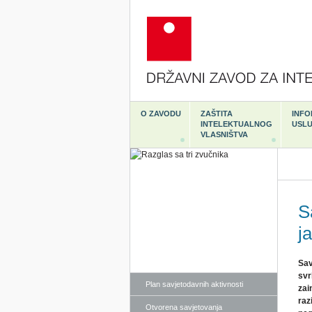
O ZAVODU
ZAŠTITA
INFO
INTELEKTUALNOG
USL
VLASNIŠTVA
S
j
Sav
svr
Plan savjetodavnih aktivnosti
zai
raz
Otvorena savjetovanja