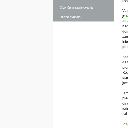
neg
Okončana savjetovanja
Vla
je
K
Radne skupine
dru
nač
don
zau
int
pro
Zak
da 
pro
Rep
usp
jav
U t
pre
omo
jed
zai
Izm