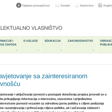
Digitalna pristupačnost
Kontakt
Naslovnica
Englis
RMACIJE I
E-USLUGE
EDUKACIJA
ZAKONODAVSTVO
OBRASCI
UGE ZAVODA
PUBLIKA
avjetovanje sa zainteresiranom
avnošću
jetovanje i uključivanje javnosti u postupak donošenja propisa provodi se u
hu prikupljanja informacija o interesima, stavovima i prijedlozima
nteresirane javnosti vezanim uz određenu javnu politiku s ciljem podizanja
ine razumijevanja i prihvaćanja ciljeva politike, ali i uočavanja slabosti i