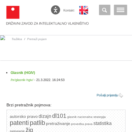
Kontakt
Tražilica
/
Pretraži pojam
Glasnik (HGIV)
/hr/glasnik-hgiv/
- 21.3.2022. 16:24:53
Pošalji prijatelju
Brzi pretražnik pojmova:
dl101
dizajn
autorsko pravo
glasnik
nacionalna strategija
patenti
patlib
statistika
pretraživanje
provedba prava
žig
zastupanje